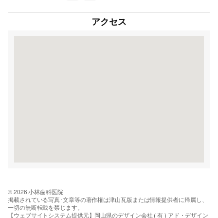
アクセス
© 2026 小林歯科医院
掲載されている写真･文章等の著作権は津山瓦版または情報提供者に帰属し、
一切の無断転載を禁じます。
【ウェブサイトシステム提供元】岡山県のデザイン会社 ( 有 ) アド・デザイン