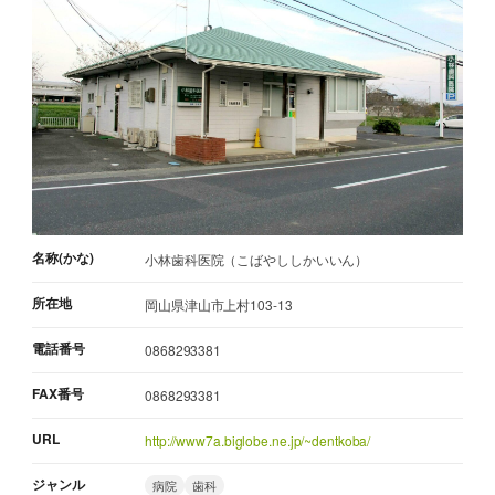
名称(かな)
小林歯科医院（こばやししかいいん）
所在地
岡山県津山市上村103-13
電話番号
0868293381
FAX番号
0868293381
URL
http://www7a.biglobe.ne.jp/~dentkoba/
ジャンル
病院
歯科