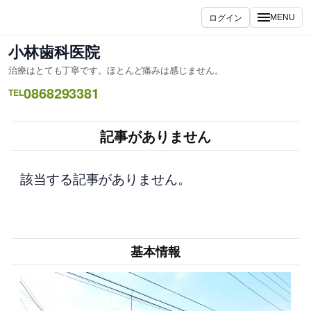
内
ログイン
MENU
容
を
小林歯科医院
ス
治療はとても丁寧です。ほとんど痛みは感じません。
キ
0868293381
ッ
TEL
プ
記事がありません
該当する記事がありません。
基本情報