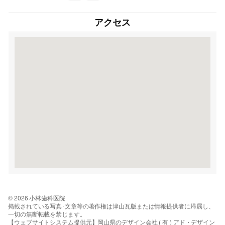
アクセス
© 2026 小林歯科医院
掲載されている写真･文章等の著作権は津山瓦版または情報提供者に帰属し、
一切の無断転載を禁じます。
【ウェブサイトシステム提供元】岡山県のデザイン会社 ( 有 ) アド・デザイン