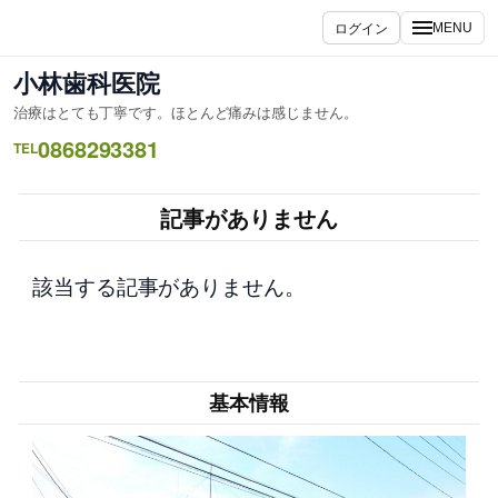
内
ログイン
MENU
容
を
小林歯科医院
ス
治療はとても丁寧です。ほとんど痛みは感じません。
キ
0868293381
ッ
TEL
プ
記事がありません
該当する記事がありません。
基本情報