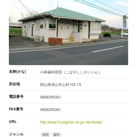
名称(かな)
小林歯科医院（こばやししかいいん）
所在地
岡山県津山市上村103-13
電話番号
0868293381
FAX番号
0868293381
URL
http://www7a.biglobe.ne.jp/~dentkoba/
ジャンル
病院
歯科