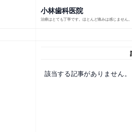
内
小林歯科医院
容
治療はとても丁寧です。ほとんど痛みは感じません。
を
ス
キ
ッ
プ
該当する記事がありません。