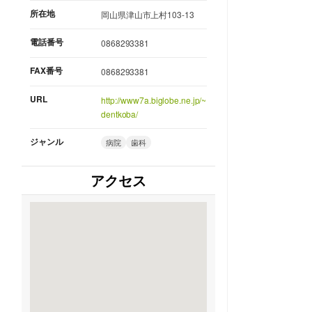
所在地
岡山県津山市上村103-13
電話番号
0868293381
FAX番号
0868293381
URL
http://www7a.biglobe.ne.jp/~
dentkoba/
ジャンル
病院
歯科
アクセス