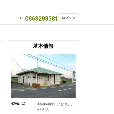
0868293381
ログイン
TEL
基本情報
名称(かな)
小林歯科医院（こばやしし
かいいん）