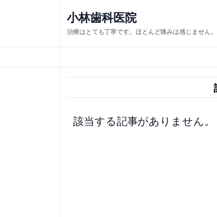
内
小林歯科医院
容
治療はとても丁寧です。ほとんど痛みは感じません。
を
ス
キ
ッ
プ
該当する記事がありません。