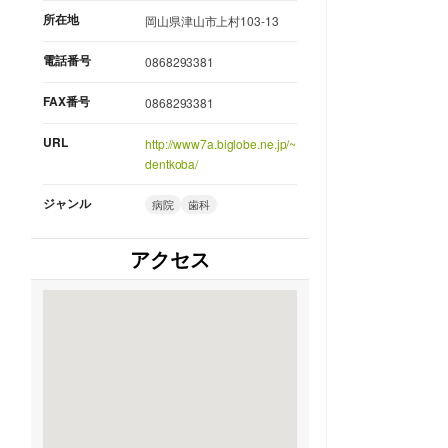
所在地
岡山県津山市上村103-13
電話番号
0868293381
FAX番号
0868293381
URL
http://www7a.biglobe.ne.jp/~
dentkoba/
ジャンル
病院
歯科
アクセス