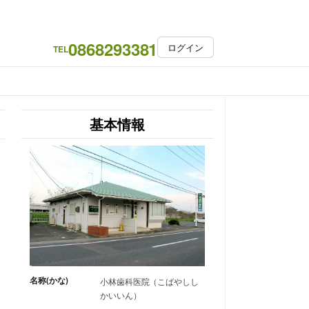
0868293381
ログイン
TEL
基本情報
名称(かな)
小林歯科医院（こばやしし
かいいん）