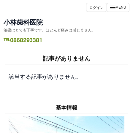
内
ログイン
MENU
容
を
小林歯科医院
ス
治療はとても丁寧です。ほとんど痛みは感じません。
キ
0868293381
ッ
TEL
プ
記事がありません
該当する記事がありません。
基本情報