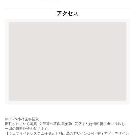
アクセス
© 2026 小林歯科医院
掲載されている写真･文章等の著作権は津山瓦版または情報提供者に帰属し、
一切の無断転載を禁じます。
【ウェブサイトシステム提供元】岡山県のデザイン会社 ( 有 ) アド・デザイン