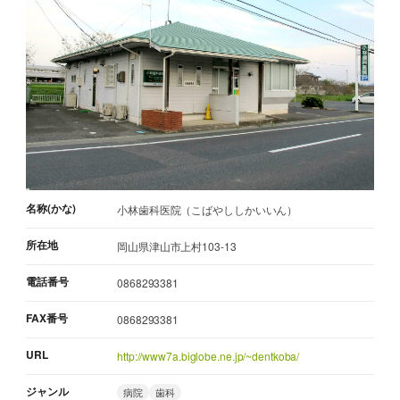
名称(かな)
小林歯科医院（こばやししかいいん）
所在地
岡山県津山市上村103-13
電話番号
0868293381
FAX番号
0868293381
URL
http://www7a.biglobe.ne.jp/~dentkoba/
ジャンル
病院
歯科