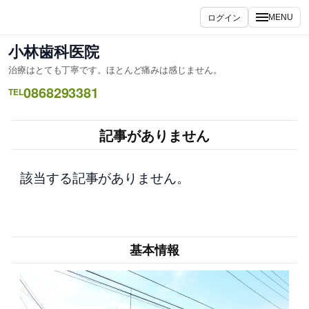
内
ログイン
MENU
容
を
小林歯科医院
ス
治療はとても丁寧です。ほとんど痛みは感じません。
キ
0868293381
ッ
TEL
プ
記事がありません
該当する記事がありません。
基本情報