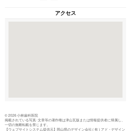
アクセス
© 2026 小林歯科医院
掲載されている写真･文章等の著作権は津山瓦版または情報提供者に帰属し、
一切の無断転載を禁じます。
【ウェブサイトシステム提供元】岡山県のデザイン会社 ( 有 ) アド・デザイン