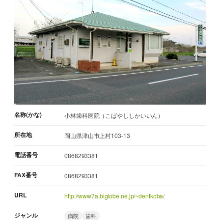
名称(かな)
小林歯科医院（こばやししかいいん）
所在地
岡山県津山市上村103-13
電話番号
0868293381
FAX番号
0868293381
URL
http://www7a.biglobe.ne.jp/~dentkoba/
ジャンル
病院
歯科