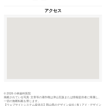
アクセス
© 2026 小林歯科医院
掲載されている写真･文章等の著作権は津山瓦版または情報提供者に帰属し、
一切の無断転載を禁じます。
【ウェブサイトシステム提供元】岡山県のデザイン会社 ( 有 ) アド・デザイン