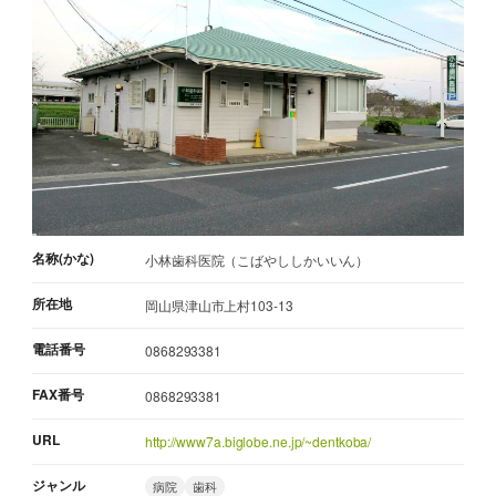
名称(かな)
小林歯科医院（こばやししかいいん）
所在地
岡山県津山市上村103-13
電話番号
0868293381
FAX番号
0868293381
URL
http://www7a.biglobe.ne.jp/~dentkoba/
ジャンル
病院
歯科