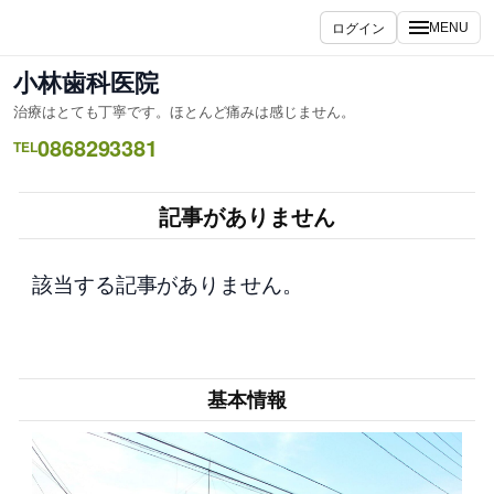
内
ログイン
MENU
容
を
小林歯科医院
ス
治療はとても丁寧です。ほとんど痛みは感じません。
キ
0868293381
ッ
TEL
プ
記事がありません
該当する記事がありません。
基本情報