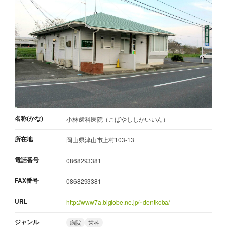
名称(かな)
小林歯科医院（こばやししかいいん）
所在地
岡山県津山市上村103-13
電話番号
0868293381
FAX番号
0868293381
URL
http://www7a.biglobe.ne.jp/~dentkoba/
ジャンル
病院
歯科