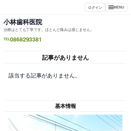
内
ログイン
MENU
容
を
小林歯科医院
ス
治療はとても丁寧です。ほとんど痛みは感じません。
キ
0868293381
ッ
TEL
プ
記事がありません
該当する記事がありません。
基本情報