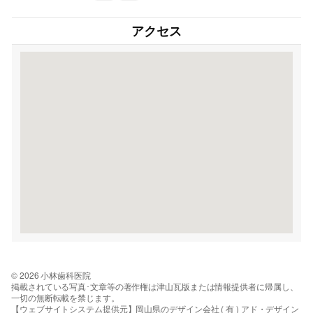
アクセス
© 2026 小林歯科医院
掲載されている写真･文章等の著作権は津山瓦版または情報提供者に帰属し、
一切の無断転載を禁じます。
【ウェブサイトシステム提供元】岡山県のデザイン会社 ( 有 ) アド・デザイン