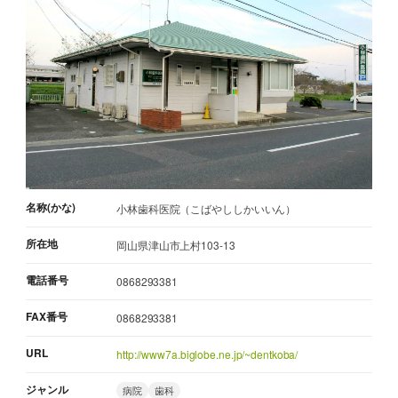
名称(かな)
小林歯科医院（こばやししかいいん）
所在地
岡山県津山市上村103-13
電話番号
0868293381
FAX番号
0868293381
URL
http://www7a.biglobe.ne.jp/~dentkoba/
ジャンル
病院
歯科