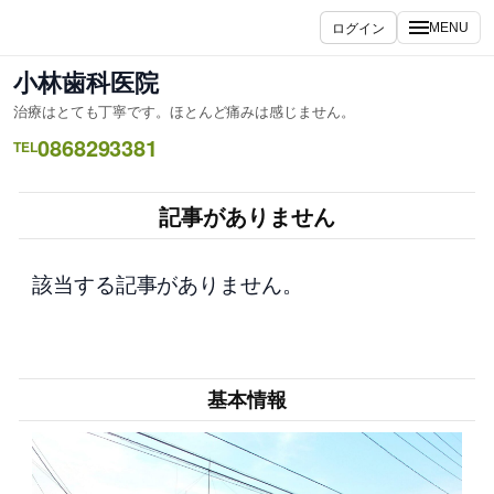
内
ログイン
MENU
容
を
小林歯科医院
ス
治療はとても丁寧です。ほとんど痛みは感じません。
キ
0868293381
ッ
TEL
プ
記事がありません
該当する記事がありません。
基本情報