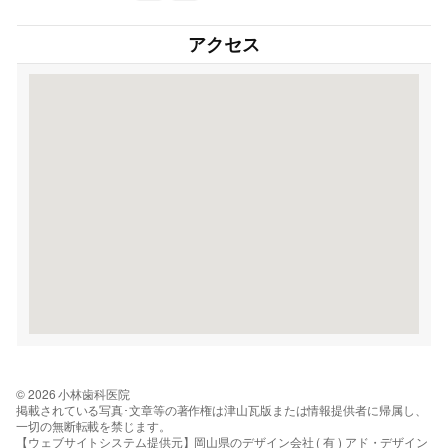
アクセス
© 2026 小林歯科医院
掲載されている写真･文章等の著作権は津山瓦版または情報提供者に帰属し、
一切の無断転載を禁じます。
【ウェブサイトシステム提供元】岡山県のデザイン会社 ( 有 ) アド・デザイン