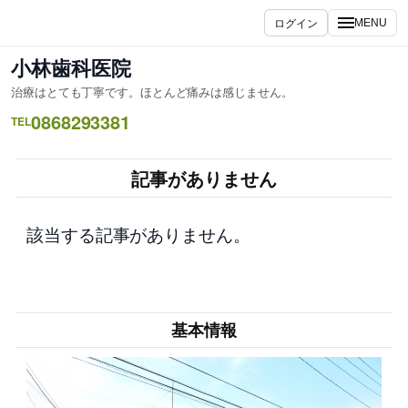
内
ログイン
MENU
容
を
小林歯科医院
ス
治療はとても丁寧です。ほとんど痛みは感じません。
キ
0868293381
ッ
TEL
プ
記事がありません
該当する記事がありません。
基本情報