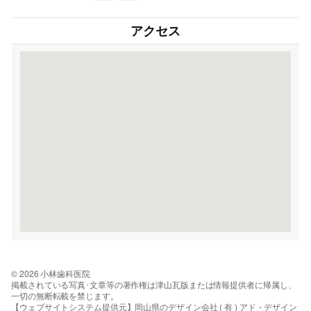
アクセス
© 2026 小林歯科医院
掲載されている写真･文章等の著作権は津山瓦版または情報提供者に帰属し、
一切の無断転載を禁じます。
【ウェブサイトシステム提供元】岡山県のデザイン会社 ( 有 ) アド・デザイン