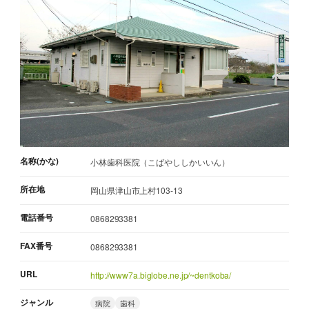
名称(かな)
小林歯科医院（こばやししかいいん）
所在地
岡山県津山市上村103-13
電話番号
0868293381
FAX番号
0868293381
URL
http://www7a.biglobe.ne.jp/~dentkoba/
ジャンル
病院
歯科