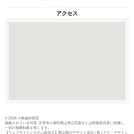
アクセス
© 2026 小林歯科医院
掲載されている写真･文章等の著作権は津山瓦版または情報提供者に帰属し、
一切の無断転載を禁じます。
【ウェブサイトシステム提供元】岡山県のデザイン会社 ( 有 ) アド・デザイン