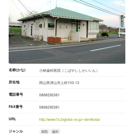
名称(かな)
小林歯科医院（こばやししかいいん）
所在地
岡山県津山市上村103-13
電話番号
0868293381
FAX番号
0868293381
URL
http://www7a.biglobe.ne.jp/~dentkoba/
ジャンル
病院
歯科