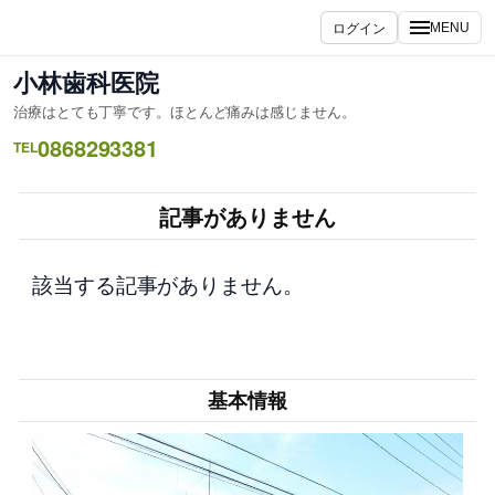
内
ログイン
MENU
容
を
小林歯科医院
ス
治療はとても丁寧です。ほとんど痛みは感じません。
キ
0868293381
ッ
TEL
プ
記事がありません
該当する記事がありません。
基本情報