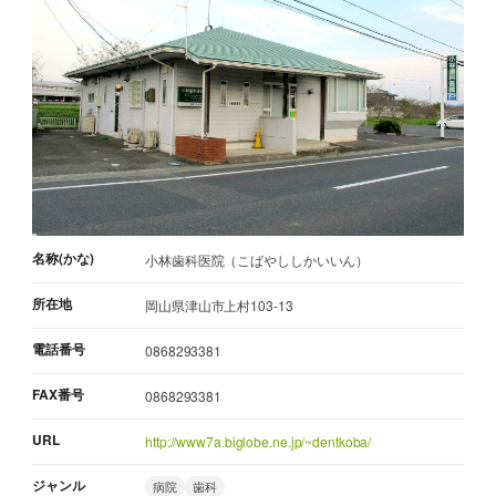
名称(かな)
小林歯科医院（こばやししかいいん）
所在地
岡山県津山市上村103-13
電話番号
0868293381
FAX番号
0868293381
URL
http://www7a.biglobe.ne.jp/~dentkoba/
ジャンル
病院
歯科