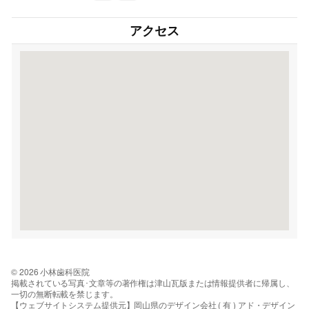
アクセス
© 2026 小林歯科医院
掲載されている写真･文章等の著作権は津山瓦版または情報提供者に帰属し、
一切の無断転載を禁じます。
【ウェブサイトシステム提供元】岡山県のデザイン会社 ( 有 ) アド・デザイン