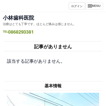
内
ログイン
MENU
容
を
小林歯科医院
ス
治療はとても丁寧です。ほとんど痛みは感じません。
キ
0868293381
ッ
TEL
プ
記事がありません
該当する記事がありません。
基本情報