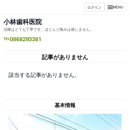
内
ログイン
MENU
容
を
小林歯科医院
ス
治療はとても丁寧です。ほとんど痛みは感じません。
キ
0868293381
ッ
TEL
プ
記事がありません
該当する記事がありません。
基本情報