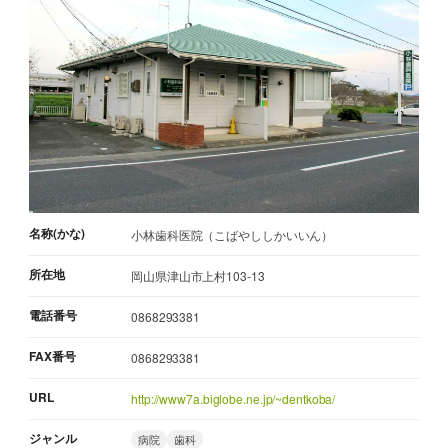
名称(かな)
小林歯科医院（こばやししかいいん）
所在地
岡山県津山市上村103-13
電話番号
0868293381
FAX番号
0868293381
URL
http://www7a.biglobe.ne.jp/~dentkoba/
ジャンル
病院
歯科