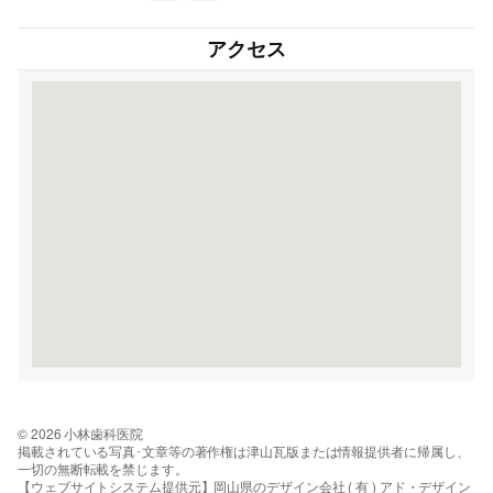
アクセス
© 2026 小林歯科医院
掲載されている写真･文章等の著作権は津山瓦版または情報提供者に帰属し、
一切の無断転載を禁じます。
【ウェブサイトシステム提供元】岡山県のデザイン会社 ( 有 ) アド・デザイン