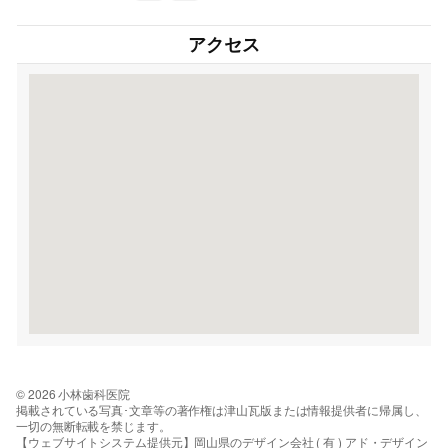
アクセス
© 2026 小林歯科医院
掲載されている写真･文章等の著作権は津山瓦版または情報提供者に帰属し、
一切の無断転載を禁じます。
【ウェブサイトシステム提供元】岡山県のデザイン会社 ( 有 ) アド・デザイン