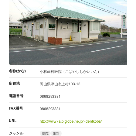
名称(かな)
小林歯科医院（こばやししかいいん）
所在地
岡山県津山市上村103-13
電話番号
0868293381
FAX番号
0868293381
URL
http://www7a.biglobe.ne.jp/~dentkoba/
ジャンル
病院
歯科