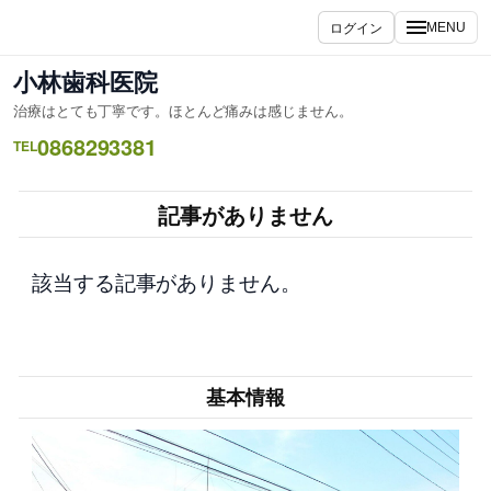
内
ログイン
MENU
容
を
小林歯科医院
ス
治療はとても丁寧です。ほとんど痛みは感じません。
キ
0868293381
ッ
TEL
プ
記事がありません
該当する記事がありません。
基本情報