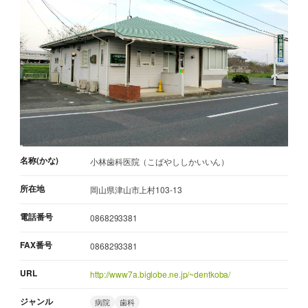
名称(かな)
小林歯科医院（こばやししかいいん）
所在地
岡山県津山市上村103-13
電話番号
0868293381
FAX番号
0868293381
URL
http://www7a.biglobe.ne.jp/~dentkoba/
ジャンル
病院
歯科