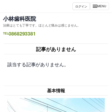
内
ログイン
MENU
容
を
小林歯科医院
ス
治療はとても丁寧です。ほとんど痛みは感じません。
キ
0868293381
ッ
TEL
プ
記事がありません
該当する記事がありません。
基本情報