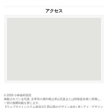
アクセス
© 2026 小林歯科医院
掲載されている写真･文章等の著作権は津山瓦版または情報提供者に帰属し、
一切の無断転載を禁じます。
【ウェブサイトシステム提供元】岡山県のデザイン会社 ( 有 ) アド・デザイン