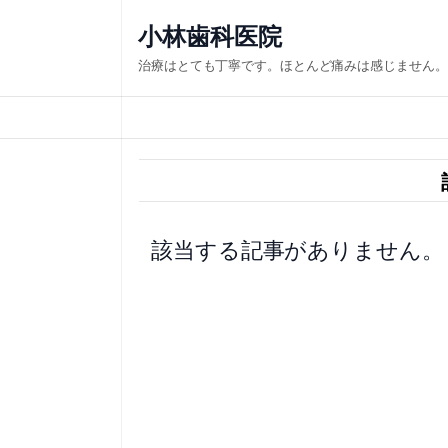
内
小林歯科医院
容
治療はとても丁寧です。ほとんど痛みは感じません。
を
ス
キ
ッ
プ
該当する記事がありません。