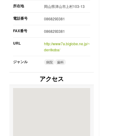
所在地
岡山県津山市上村103-13
電話番号
0868293381
FAX番号
0868293381
URL
http://www7a.biglobe.ne.jp/~
dentkoba/
ジャンル
病院
歯科
アクセス