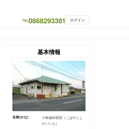
0868293381
ログイン
TEL
基本情報
名称(かな)
小林歯科医院（こばやしし
かいいん）