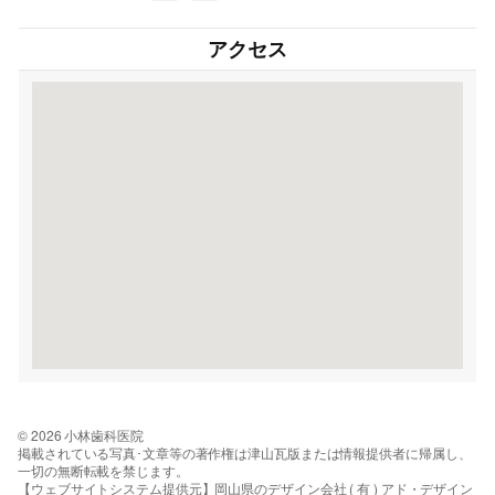
アクセス
© 2026 小林歯科医院
掲載されている写真･文章等の著作権は津山瓦版または情報提供者に帰属し、
一切の無断転載を禁じます。
【ウェブサイトシステム提供元】岡山県のデザイン会社 ( 有 ) アド・デザイン