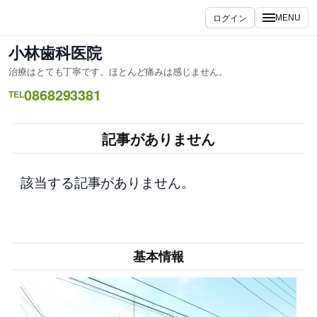
内
ログイン
MENU
容
を
小林歯科医院
ス
治療はとても丁寧です。ほとんど痛みは感じません。
キ
0868293381
ッ
TEL
プ
記事がありません
該当する記事がありません。
基本情報