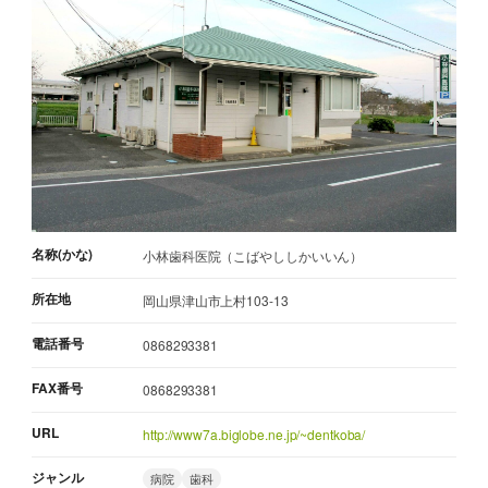
名称(かな)
小林歯科医院（こばやししかいいん）
所在地
岡山県津山市上村103-13
電話番号
0868293381
FAX番号
0868293381
URL
http://www7a.biglobe.ne.jp/~dentkoba/
ジャンル
病院
歯科