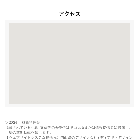
アクセス
© 2026 小林歯科医院
掲載されている写真･文章等の著作権は津山瓦版または情報提供者に帰属し、
一切の無断転載を禁じます。
【ウェブサイトシステム提供元】岡山県のデザイン会社 ( 有 ) アド・デザイン