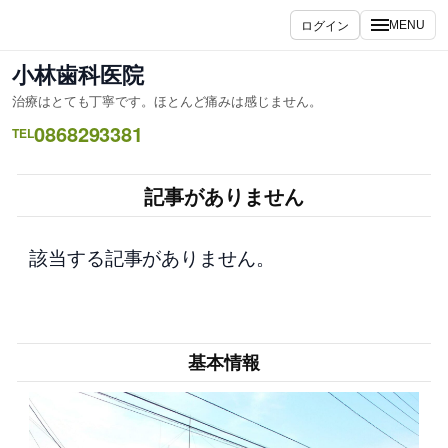
内
ログイン
MENU
容
を
小林歯科医院
ス
治療はとても丁寧です。ほとんど痛みは感じません。
キ
0868293381
ッ
TEL
プ
記事がありません
該当する記事がありません。
基本情報