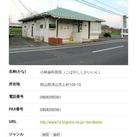
名称(かな)
小林歯科医院（こばやししかいいん）
所在地
岡山県津山市上村103-13
電話番号
0868293381
FAX番号
0868293381
URL
http://www7a.biglobe.ne.jp/~dentkoba/
ジャンル
病院
歯科