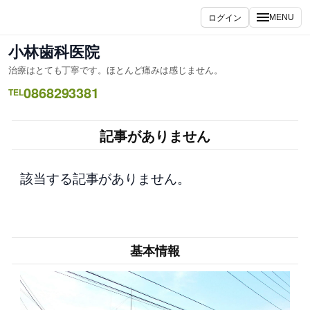
内
ログイン
MENU
容
を
小林歯科医院
ス
治療はとても丁寧です。ほとんど痛みは感じません。
キ
0868293381
ッ
TEL
プ
記事がありません
該当する記事がありません。
基本情報