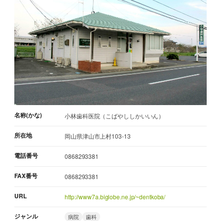
名称(かな)
小林歯科医院（こばやししかいいん）
所在地
岡山県津山市上村103-13
電話番号
0868293381
FAX番号
0868293381
URL
http://www7a.biglobe.ne.jp/~dentkoba/
ジャンル
病院
歯科