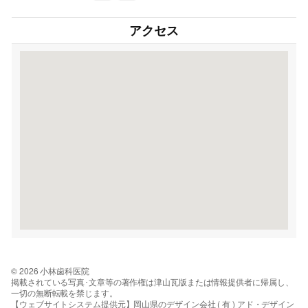
アクセス
© 2026 小林歯科医院
掲載されている写真･文章等の著作権は津山瓦版または情報提供者に帰属し、
一切の無断転載を禁じます。
【ウェブサイトシステム提供元】岡山県のデザイン会社 ( 有 ) アド・デザイン