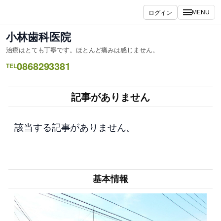
内
ログイン
MENU
容
を
小林歯科医院
ス
治療はとても丁寧です。ほとんど痛みは感じません。
キ
0868293381
ッ
TEL
プ
記事がありません
該当する記事がありません。
基本情報