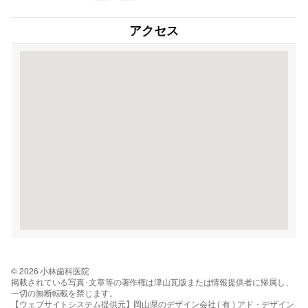
アクセス
© 2026 小林歯科医院
掲載されている写真･文章等の著作権は津山瓦版または情報提供者に帰属し、
一切の無断転載を禁じます。
【ウェブサイトシステム提供元】岡山県のデザイン会社 ( 有 ) アド・デザイン