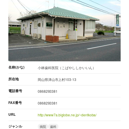
名称(かな)
小林歯科医院（こばやししかいいん）
所在地
岡山県津山市上村103-13
電話番号
0868293381
FAX番号
0868293381
URL
http://www7a.biglobe.ne.jp/~dentkoba/
ジャンル
病院
歯科