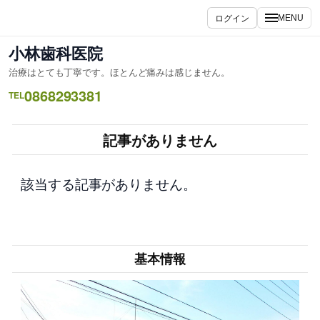
内
ログイン
MENU
容
を
小林歯科医院
ス
治療はとても丁寧です。ほとんど痛みは感じません。
キ
0868293381
ッ
TEL
プ
記事がありません
該当する記事がありません。
基本情報