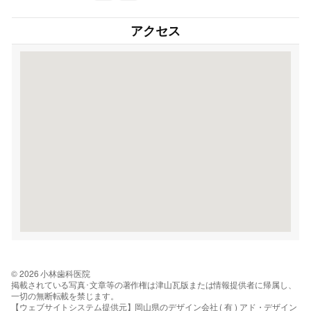
アクセス
© 2026 小林歯科医院
掲載されている写真･文章等の著作権は津山瓦版または情報提供者に帰属し、
一切の無断転載を禁じます。
【ウェブサイトシステム提供元】岡山県のデザイン会社 ( 有 ) アド・デザイン