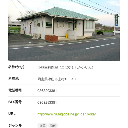
名称(かな)
小林歯科医院（こばやししかいいん）
所在地
岡山県津山市上村103-13
電話番号
0868293381
FAX番号
0868293381
URL
http://www7a.biglobe.ne.jp/~dentkoba/
ジャンル
病院
歯科