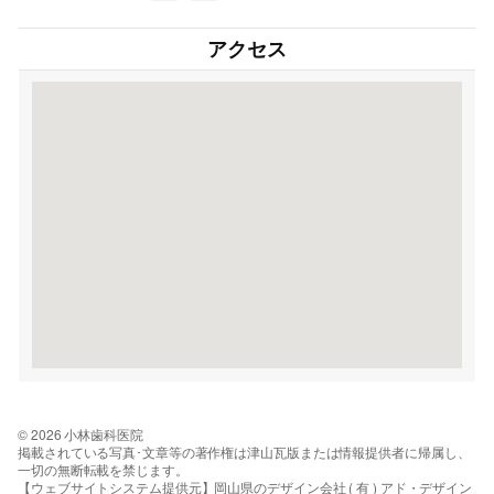
アクセス
© 2026 小林歯科医院
掲載されている写真･文章等の著作権は津山瓦版または情報提供者に帰属し、
一切の無断転載を禁じます。
【ウェブサイトシステム提供元】岡山県のデザイン会社 ( 有 ) アド・デザイン