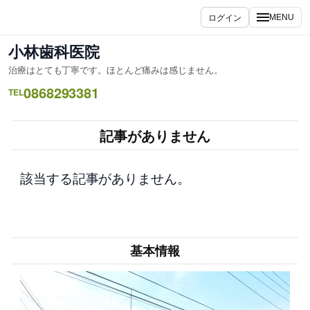
内
ログイン
MENU
容
を
小林歯科医院
ス
治療はとても丁寧です。ほとんど痛みは感じません。
キ
0868293381
ッ
TEL
プ
記事がありません
該当する記事がありません。
基本情報