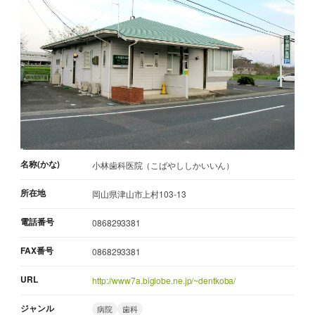
名称(かな)
小林歯科医院（こばやししかいいん）
所在地
岡山県津山市上村103-13
電話番号
0868293381
FAX番号
0868293381
URL
http://www7a.biglobe.ne.jp/~dentkoba/
ジャンル
病院
歯科