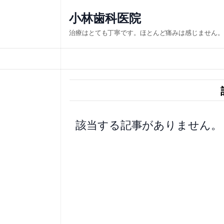
内
小林歯科医院
容
治療はとても丁寧です。ほとんど痛みは感じません。
を
ス
キ
ッ
プ
該当する記事がありません。