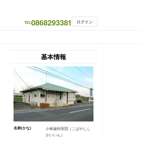
0868293381
ログイン
TEL
基本情報
名称(かな)
小林歯科医院（こばやしし
かいいん）