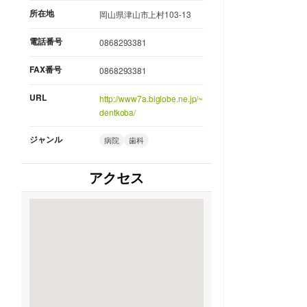
所在地
岡山県津山市上村103-13
電話番号
0868293381
FAX番号
0868293381
URL
http://www7a.biglobe.ne.jp/~
dentkoba/
ジャンル
病院
歯科
アクセス