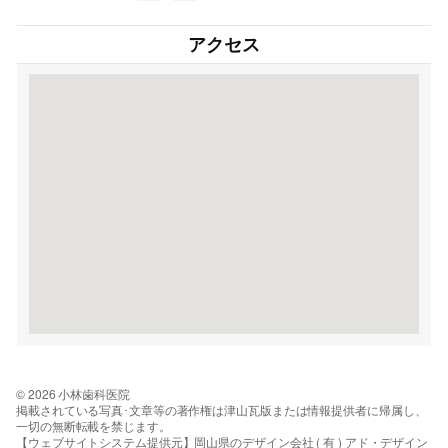
アクセス
© 2026 小林歯科医院
掲載されている写真･文章等の著作権は津山瓦版または情報提供者に帰属し、
一切の無断転載を禁じます。
【ウェブサイトシステム提供元】岡山県のデザイン会社 ( 有 ) アド・デザイン