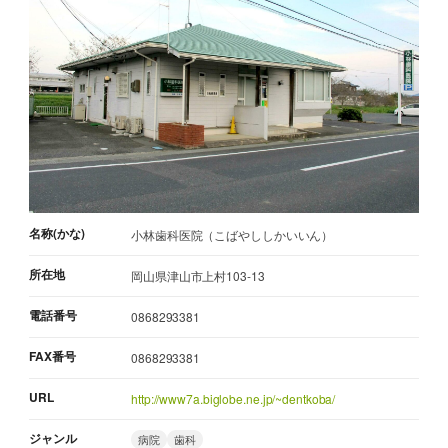
名称(かな)
小林歯科医院（こばやししかいいん）
所在地
岡山県津山市上村103-13
電話番号
0868293381
FAX番号
0868293381
URL
http://www7a.biglobe.ne.jp/~dentkoba/
ジャンル
病院
歯科