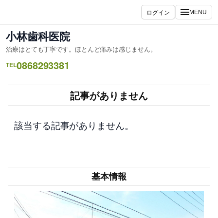
内
ログイン
MENU
容
を
小林歯科医院
ス
治療はとても丁寧です。ほとんど痛みは感じません。
キ
0868293381
ッ
TEL
プ
記事がありません
該当する記事がありません。
基本情報