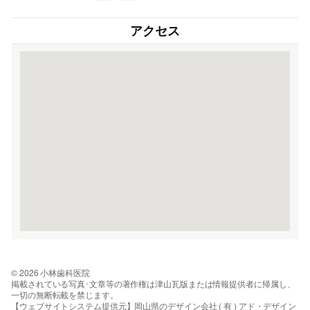
アクセス
© 2026 小林歯科医院
掲載されている写真･文章等の著作権は津山瓦版または情報提供者に帰属し、
一切の無断転載を禁じます。
【ウェブサイトシステム提供元】岡山県のデザイン会社 ( 有 ) アド・デザイン