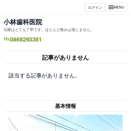
内
ログイン
MENU
容
を
小林歯科医院
ス
治療はとても丁寧です。ほとんど痛みは感じません。
キ
0868293381
ッ
TEL
プ
記事がありません
該当する記事がありません。
基本情報