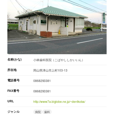
名称(かな)
小林歯科医院（こばやししかいいん）
所在地
岡山県津山市上村103-13
電話番号
0868293381
FAX番号
0868293381
URL
http://www7a.biglobe.ne.jp/~dentkoba/
ジャンル
病院
歯科