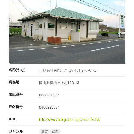
名称(かな)
小林歯科医院（こばやししかいいん）
所在地
岡山県津山市上村103-13
電話番号
0868293381
FAX番号
0868293381
URL
http://www7a.biglobe.ne.jp/~dentkoba/
ジャンル
病院
歯科