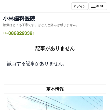
内
ログイン
MENU
容
を
小林歯科医院
ス
治療はとても丁寧です。ほとんど痛みは感じません。
キ
0868293381
ッ
TEL
プ
記事がありません
該当する記事がありません。
基本情報