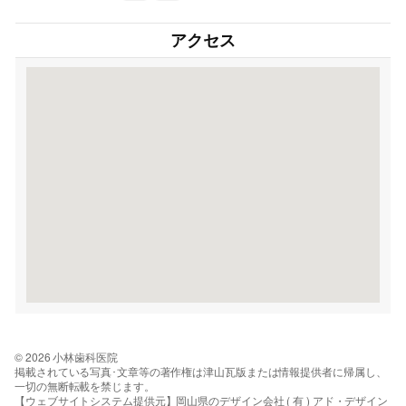
アクセス
© 2026 小林歯科医院
掲載されている写真･文章等の著作権は津山瓦版または情報提供者に帰属し、
一切の無断転載を禁じます。
【ウェブサイトシステム提供元】岡山県のデザイン会社 ( 有 ) アド・デザイン