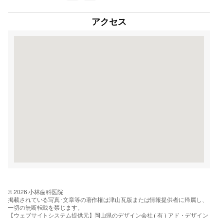
アクセス
© 2026 小林歯科医院
掲載されている写真･文章等の著作権は津山瓦版または情報提供者に帰属し、
一切の無断転載を禁じます。
【ウェブサイトシステム提供元】岡山県のデザイン会社 ( 有 ) アド・デザイン