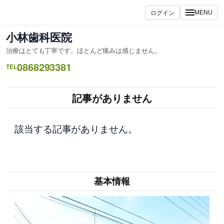
内
ログイン
MENU
容
を
小林歯科医院
ス
治療はとても丁寧です。ほとんど痛みは感じません。
キ
0868293381
ッ
TEL
プ
記事がありません
該当する記事がありません。
基本情報