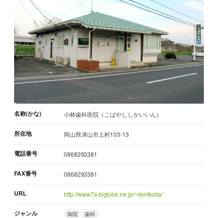
名称(かな)
小林歯科医院（こばやししかいいん）
所在地
岡山県津山市上村103-13
電話番号
0868293381
FAX番号
0868293381
URL
http://www7a.biglobe.ne.jp/~dentkoba/
ジャンル
病院
歯科