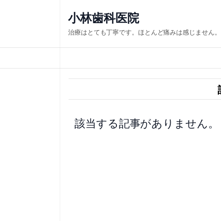
内
小林歯科医院
容
治療はとても丁寧です。ほとんど痛みは感じません。
を
ス
キ
ッ
プ
該当する記事がありません。