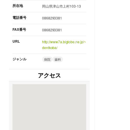
所在地
岡山県津山市上村103-13
電話番号
0868293381
FAX番号
0868293381
URL
http://www7a.biglobe.ne.jp/~
dentkoba/
ジャンル
病院
歯科
アクセス