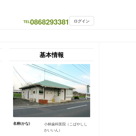
0868293381
ログイン
TEL
基本情報
名称(かな)
小林歯科医院（こばやしし
かいいん）