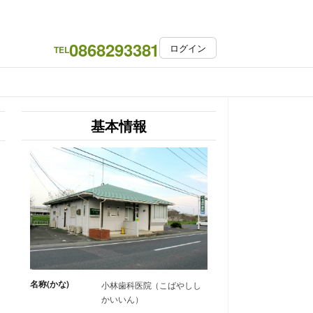
0868293381
ログイン
TEL
基本情報
名称(かな)
小林歯科医院（こばやしし
かいいん）