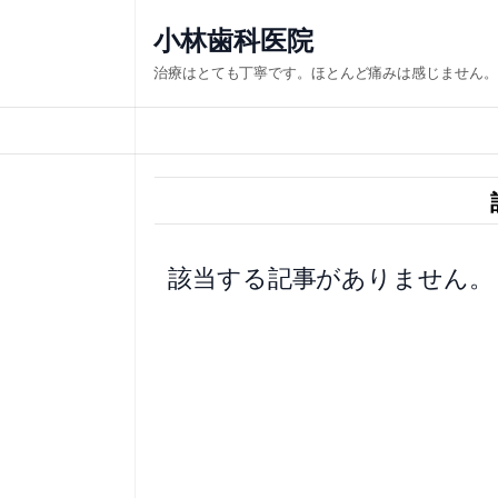
内
小林歯科医院
容
治療はとても丁寧です。ほとんど痛みは感じません。
を
ス
キ
ッ
プ
該当する記事がありません。