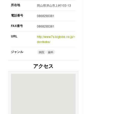
所在地
岡山県津山市上村103-13
電話番号
0868293381
FAX番号
0868293381
URL
http://www7a.biglobe.ne.jp/~
dentkoba/
ジャンル
病院
歯科
アクセス