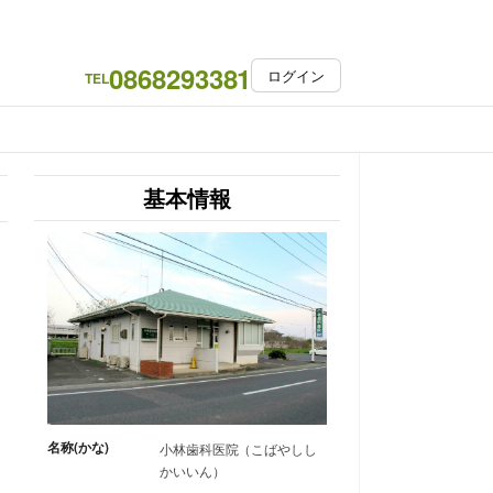
0868293381
ログイン
TEL
基本情報
名称(かな)
小林歯科医院（こばやしし
かいいん）