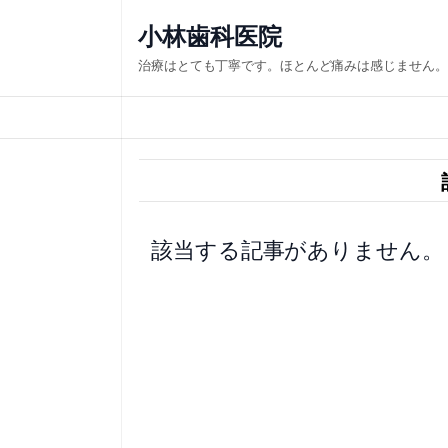
内
小林歯科医院
容
治療はとても丁寧です。ほとんど痛みは感じません。
を
ス
キ
ッ
プ
該当する記事がありません。