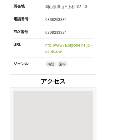
所在地
岡山県津山市上村103-13
電話番号
0868293381
FAX番号
0868293381
URL
http://www7a.biglobe.ne.jp/~
dentkoba/
ジャンル
病院
歯科
アクセス