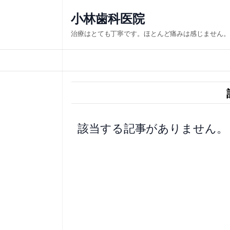
内
小林歯科医院
容
治療はとても丁寧です。ほとんど痛みは感じません。
を
ス
キ
ッ
プ
該当する記事がありません。