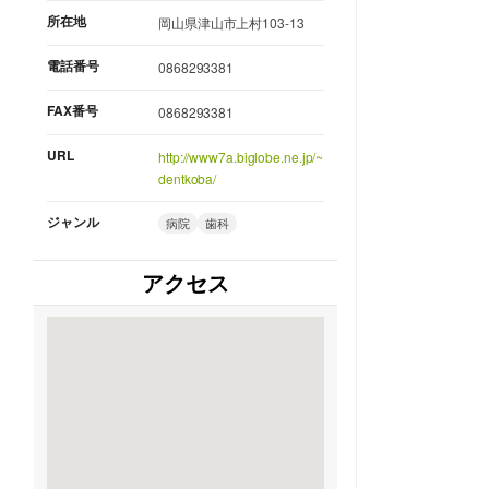
所在地
岡山県津山市上村103-13
電話番号
0868293381
FAX番号
0868293381
URL
http://www7a.biglobe.ne.jp/~
dentkoba/
ジャンル
病院
歯科
アクセス