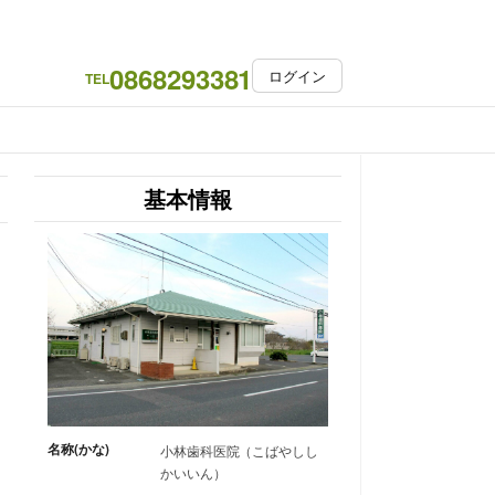
0868293381
ログイン
TEL
基本情報
名称(かな)
小林歯科医院（こばやしし
かいいん）