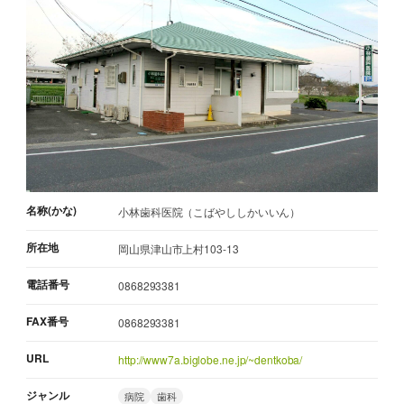
名称(かな)
小林歯科医院（こばやししかいいん）
所在地
岡山県津山市上村103-13
電話番号
0868293381
FAX番号
0868293381
URL
http://www7a.biglobe.ne.jp/~dentkoba/
ジャンル
病院
歯科