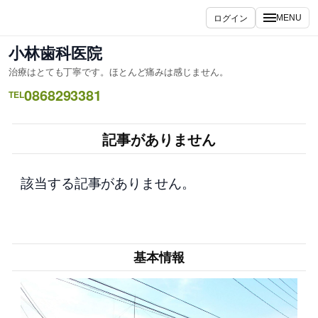
内
ログイン
MENU
容
を
小林歯科医院
ス
治療はとても丁寧です。ほとんど痛みは感じません。
キ
0868293381
ッ
TEL
プ
記事がありません
該当する記事がありません。
基本情報