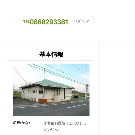
0868293381
ログイン
TEL
基本情報
名称(かな)
小林歯科医院（こばやしし
かいいん）