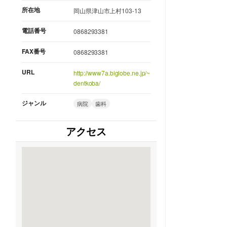
所在地
岡山県津山市上村103-13
電話番号
0868293381
FAX番号
0868293381
URL
http://www7a.biglobe.ne.jp/~
dentkoba/
ジャンル
病院
歯科
アクセス