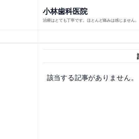
内
小林歯科医院
容
治療はとても丁寧です。ほとんど痛みは感じません。
を
ス
キ
ッ
プ
該当する記事がありません。