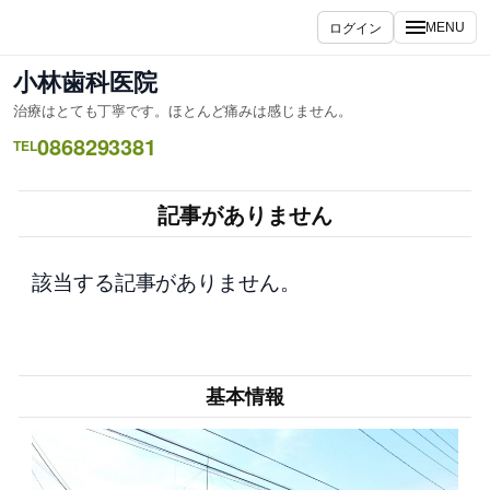
内
ログイン
MENU
容
を
小林歯科医院
ス
治療はとても丁寧です。ほとんど痛みは感じません。
キ
0868293381
ッ
TEL
プ
記事がありません
該当する記事がありません。
基本情報