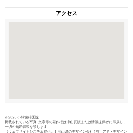
アクセス
© 2026 小林歯科医院
掲載されている写真･文章等の著作権は津山瓦版または情報提供者に帰属し、
一切の無断転載を禁じます。
【ウェブサイトシステム提供元】岡山県のデザイン会社 ( 有 ) アド・デザイン