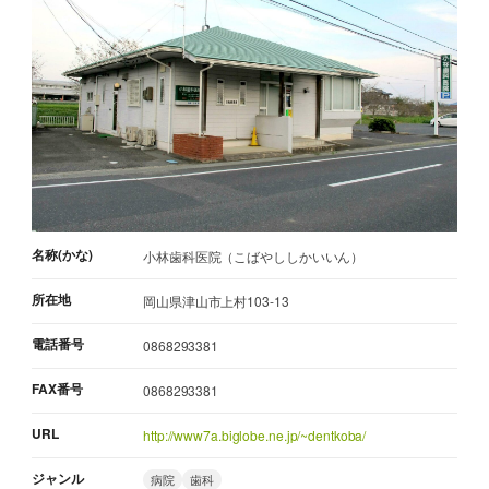
名称(かな)
小林歯科医院（こばやししかいいん）
所在地
岡山県津山市上村103-13
電話番号
0868293381
FAX番号
0868293381
URL
http://www7a.biglobe.ne.jp/~dentkoba/
ジャンル
病院
歯科