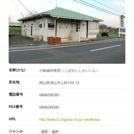
名称(かな)
小林歯科医院（こばやししかいいん）
所在地
岡山県津山市上村103-13
電話番号
0868293381
FAX番号
0868293381
URL
http://www7a.biglobe.ne.jp/~dentkoba/
ジャンル
病院
歯科