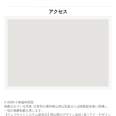
アクセス
© 2026 小林歯科医院
掲載されている写真･文章等の著作権は津山瓦版または情報提供者に帰属し、
一切の無断転載を禁じます。
【ウェブサイトシステム提供元】岡山県のデザイン会社 ( 有 ) アド・デザイン