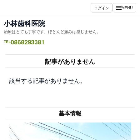
内
ログイン
MENU
容
を
小林歯科医院
ス
治療はとても丁寧です。ほとんど痛みは感じません。
キ
0868293381
ッ
TEL
プ
記事がありません
該当する記事がありません。
基本情報