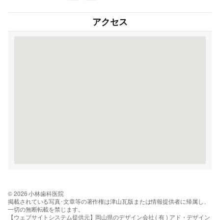
アクセス
© 2026 小林歯科医院
掲載されている写真･文章等の著作権は津山瓦版または情報提供者に帰属し、
一切の無断転載を禁じます。
【ウェブサイトシステム提供元】岡山県のデザイン会社 ( 有 ) アド・デザイン