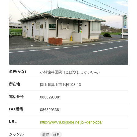
名称(かな)
小林歯科医院（こばやししかいいん）
所在地
岡山県津山市上村103-13
電話番号
0868293381
FAX番号
0868293381
URL
http://www7a.biglobe.ne.jp/~dentkoba/
ジャンル
病院
歯科