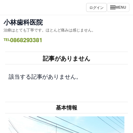
内
ログイン
MENU
容
を
小林歯科医院
ス
治療はとても丁寧です。ほとんど痛みは感じません。
キ
0868293381
ッ
TEL
プ
記事がありません
該当する記事がありません。
基本情報