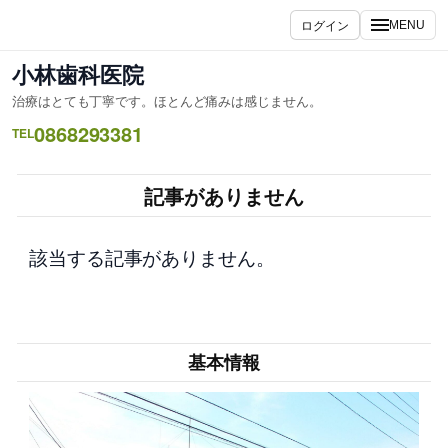
内
ログイン
MENU
容
を
小林歯科医院
ス
治療はとても丁寧です。ほとんど痛みは感じません。
キ
0868293381
ッ
TEL
プ
記事がありません
該当する記事がありません。
基本情報