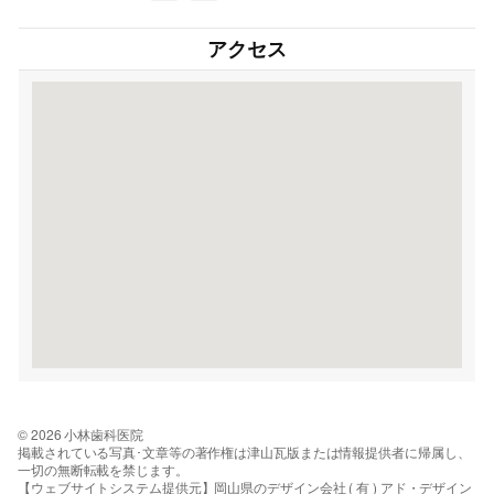
アクセス
© 2026 小林歯科医院
掲載されている写真･文章等の著作権は津山瓦版または情報提供者に帰属し、
一切の無断転載を禁じます。
【ウェブサイトシステム提供元】岡山県のデザイン会社 ( 有 ) アド・デザイン