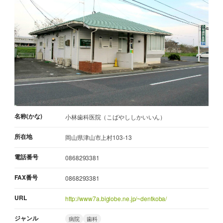
名称(かな)
小林歯科医院（こばやししかいいん）
所在地
岡山県津山市上村103-13
電話番号
0868293381
FAX番号
0868293381
URL
http://www7a.biglobe.ne.jp/~dentkoba/
ジャンル
病院
歯科