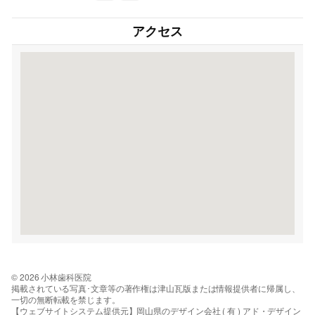
アクセス
© 2026 小林歯科医院
掲載されている写真･文章等の著作権は津山瓦版または情報提供者に帰属し、
一切の無断転載を禁じます。
【ウェブサイトシステム提供元】岡山県のデザイン会社 ( 有 ) アド・デザイン