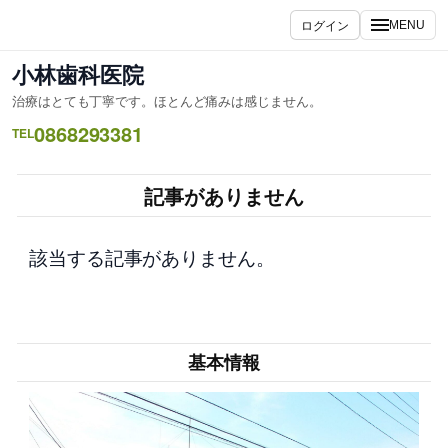
内
ログイン
MENU
容
を
小林歯科医院
ス
治療はとても丁寧です。ほとんど痛みは感じません。
キ
0868293381
ッ
TEL
プ
記事がありません
該当する記事がありません。
基本情報