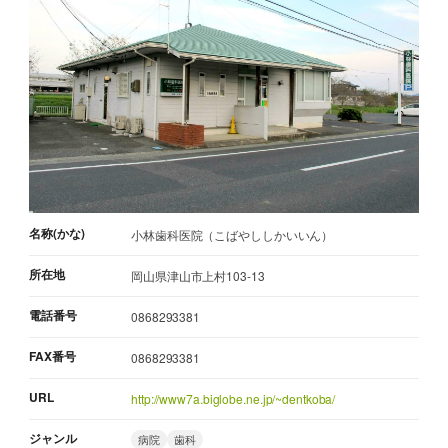
名称(かな)
小林歯科医院（こばやししかいいん）
所在地
岡山県津山市上村103-13
電話番号
0868293381
FAX番号
0868293381
URL
http://www7a.biglobe.ne.jp/~dentkoba/
ジャンル
病院
歯科