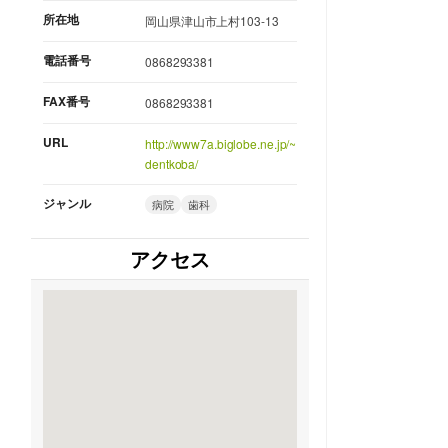
所在地
岡山県津山市上村103-13
電話番号
0868293381
FAX番号
0868293381
URL
http://www7a.biglobe.ne.jp/~
dentkoba/
ジャンル
病院
歯科
アクセス