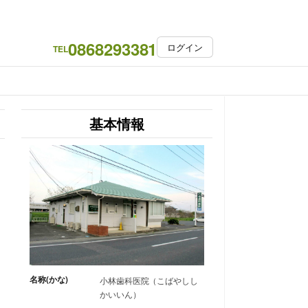
0868293381
ログイン
TEL
基本情報
名称(かな)
小林歯科医院（こばやしし
かいいん）