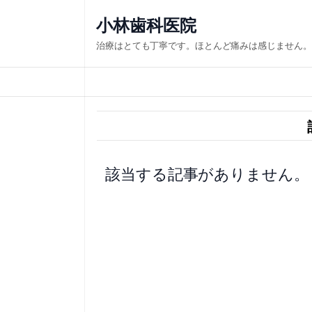
内
小林歯科医院
容
治療はとても丁寧です。ほとんど痛みは感じません。
を
ス
キ
ッ
プ
該当する記事がありません。