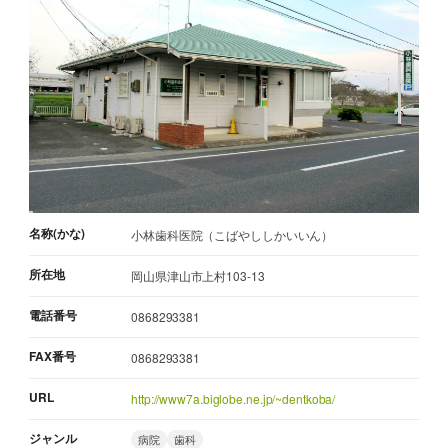
名称(かな)
小林歯科医院（こばやししかいいん）
所在地
岡山県津山市上村103-13
電話番号
0868293381
FAX番号
0868293381
URL
http://www7a.biglobe.ne.jp/~dentkoba/
ジャンル
病院
歯科