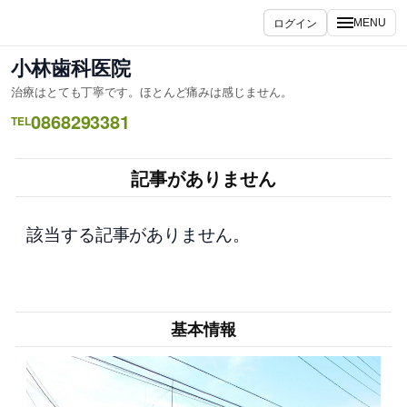
内
ログイン
MENU
容
を
小林歯科医院
ス
治療はとても丁寧です。ほとんど痛みは感じません。
キ
0868293381
ッ
TEL
プ
記事がありません
該当する記事がありません。
基本情報