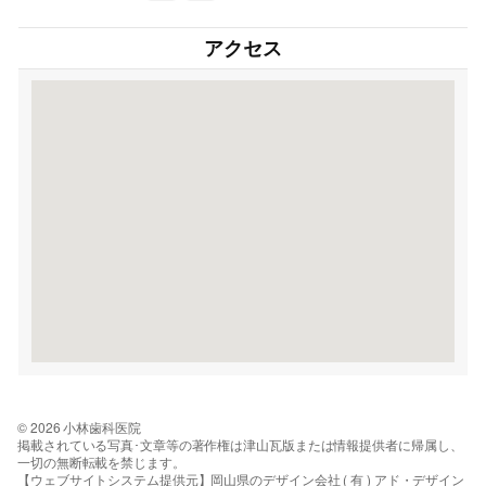
アクセス
© 2026 小林歯科医院
掲載されている写真･文章等の著作権は津山瓦版または情報提供者に帰属し、
一切の無断転載を禁じます。
【ウェブサイトシステム提供元】岡山県のデザイン会社 ( 有 ) アド・デザイン