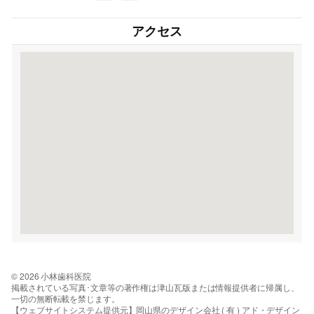
アクセス
© 2026 小林歯科医院
掲載されている写真･文章等の著作権は津山瓦版または情報提供者に帰属し、
一切の無断転載を禁じます。
【ウェブサイトシステム提供元】岡山県のデザイン会社 ( 有 ) アド・デザイン