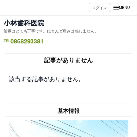
内
ログイン
MENU
容
を
小林歯科医院
ス
治療はとても丁寧です。ほとんど痛みは感じません。
キ
0868293381
ッ
TEL
プ
記事がありません
該当する記事がありません。
基本情報