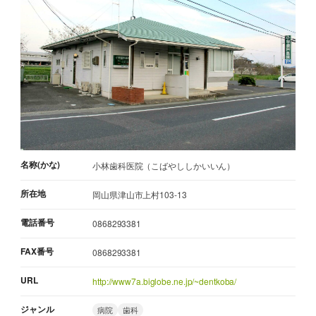
名称(かな)
小林歯科医院（こばやししかいいん）
所在地
岡山県津山市上村103-13
電話番号
0868293381
FAX番号
0868293381
URL
http://www7a.biglobe.ne.jp/~dentkoba/
ジャンル
病院
歯科