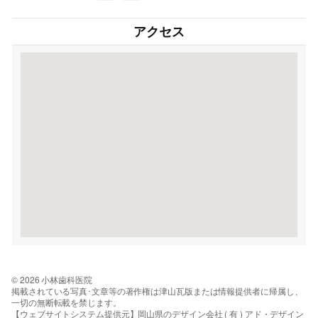
アクセス
© 2026 小林歯科医院
掲載されている写真･文章等の著作権は津山瓦版または情報提供者に帰属し、
一切の無断転載を禁じます。
【ウェブサイトシステム提供元】岡山県のデザイン会社 ( 有 ) アド・デザイン