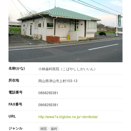
名称(かな)
小林歯科医院（こばやししかいいん）
所在地
岡山県津山市上村103-13
電話番号
0868293381
FAX番号
0868293381
URL
http://www7a.biglobe.ne.jp/~dentkoba/
ジャンル
病院
歯科