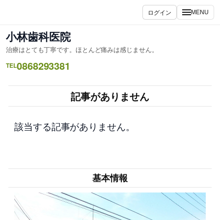
内
ログイン
MENU
容
を
小林歯科医院
ス
治療はとても丁寧です。ほとんど痛みは感じません。
キ
0868293381
ッ
TEL
プ
記事がありません
該当する記事がありません。
基本情報