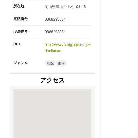
所在地
岡山県津山市上村103-13
電話番号
0868293381
FAX番号
0868293381
URL
http://www7a.biglobe.ne.jp/~
dentkoba/
ジャンル
病院
歯科
アクセス