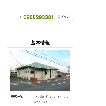
0868293381
ログイン
TEL
基本情報
名称(かな)
小林歯科医院（こばやしし
かいいん）