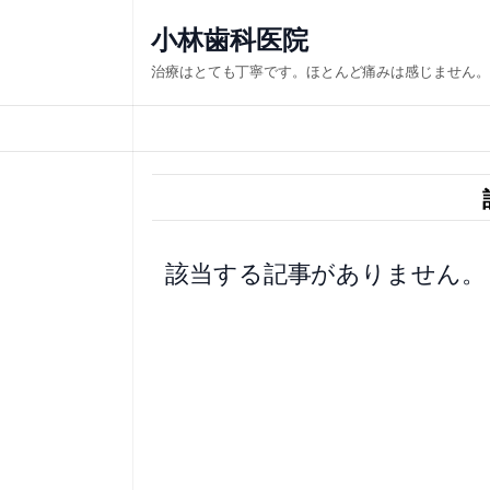
内
小林歯科医院
容
治療はとても丁寧です。ほとんど痛みは感じません。
を
ス
キ
ッ
プ
該当する記事がありません。