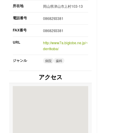
所在地
岡山県津山市上村103-13
電話番号
0868293381
FAX番号
0868293381
URL
http://www7a.biglobe.ne.jp/~
dentkoba/
ジャンル
病院
歯科
アクセス