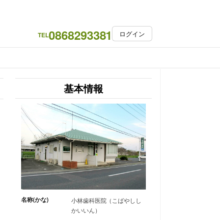
0868293381
ログイン
TEL
基本情報
名称(かな)
小林歯科医院（こばやしし
かいいん）