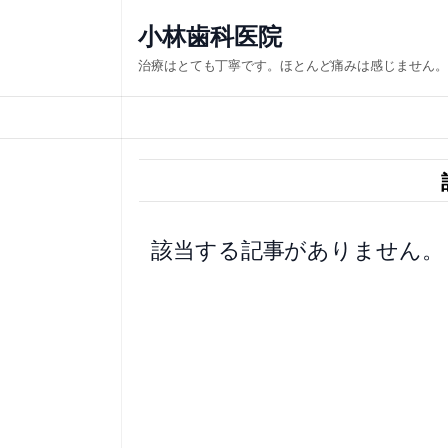
内
小林歯科医院
容
治療はとても丁寧です。ほとんど痛みは感じません。
を
ス
キ
ッ
プ
該当する記事がありません。