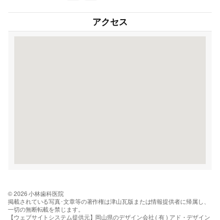
アクセス
© 2026 小林歯科医院
掲載されている写真･文章等の著作権は津山瓦版または情報提供者に帰属し、
一切の無断転載を禁じます。
【ウェブサイトシステム提供元】岡山県のデザイン会社 ( 有 ) アド・デザイン