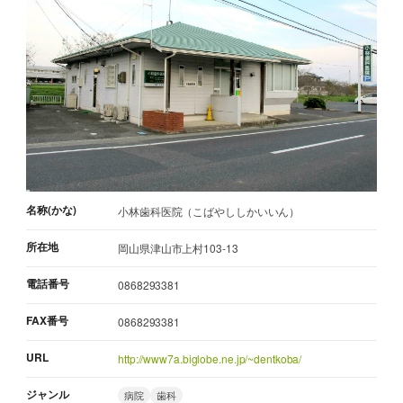
名称(かな)
小林歯科医院（こばやししかいいん）
所在地
岡山県津山市上村103-13
電話番号
0868293381
FAX番号
0868293381
URL
http://www7a.biglobe.ne.jp/~dentkoba/
ジャンル
病院
歯科