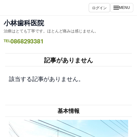
内
ログイン
MENU
容
を
小林歯科医院
ス
治療はとても丁寧です。ほとんど痛みは感じません。
キ
0868293381
ッ
TEL
プ
記事がありません
該当する記事がありません。
基本情報