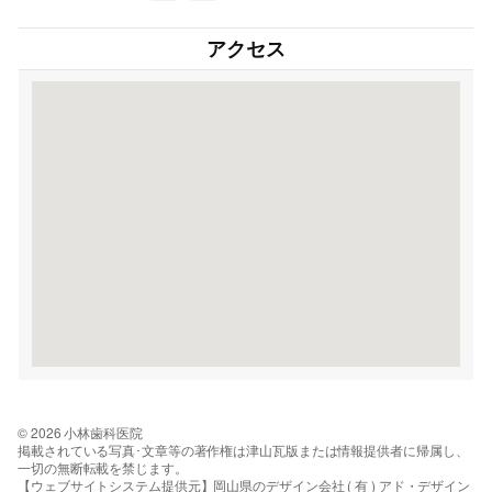
アクセス
© 2026 小林歯科医院
掲載されている写真･文章等の著作権は津山瓦版または情報提供者に帰属し、
一切の無断転載を禁じます。
【ウェブサイトシステム提供元】岡山県のデザイン会社 ( 有 ) アド・デザイン