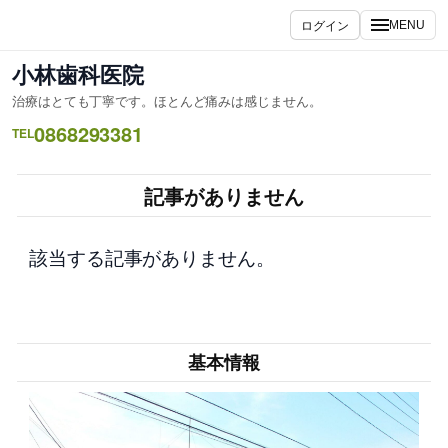
内
ログイン
MENU
容
を
小林歯科医院
ス
治療はとても丁寧です。ほとんど痛みは感じません。
キ
0868293381
ッ
TEL
プ
記事がありません
該当する記事がありません。
基本情報