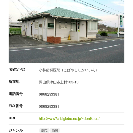
名称(かな)
小林歯科医院（こばやししかいいん）
所在地
岡山県津山市上村103-13
電話番号
0868293381
FAX番号
0868293381
URL
http://www7a.biglobe.ne.jp/~dentkoba/
ジャンル
病院
歯科