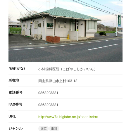
名称(かな)
小林歯科医院（こばやししかいいん）
所在地
岡山県津山市上村103-13
電話番号
0868293381
FAX番号
0868293381
URL
http://www7a.biglobe.ne.jp/~dentkoba/
ジャンル
病院
歯科