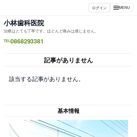
内
ログイン
MENU
容
を
小林歯科医院
ス
治療はとても丁寧です。ほとんど痛みは感じません。
キ
0868293381
ッ
TEL
プ
記事がありません
該当する記事がありません。
基本情報