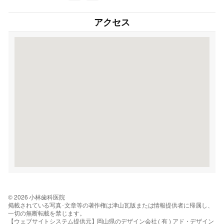
アクセス
© 2026 小林歯科医院
掲載されている写真･文章等の著作権は津山瓦版または情報提供者に帰属し、
一切の無断転載を禁じます。
【ウェブサイトシステム提供元】岡山県のデザイン会社 ( 有 ) アド・デザイン