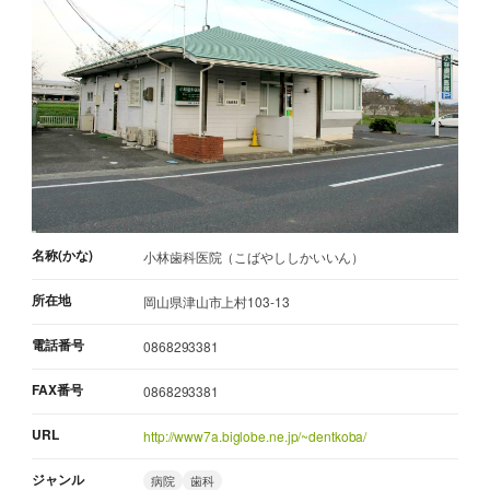
名称(かな)
小林歯科医院（こばやししかいいん）
所在地
岡山県津山市上村103-13
電話番号
0868293381
FAX番号
0868293381
URL
http://www7a.biglobe.ne.jp/~dentkoba/
ジャンル
病院
歯科