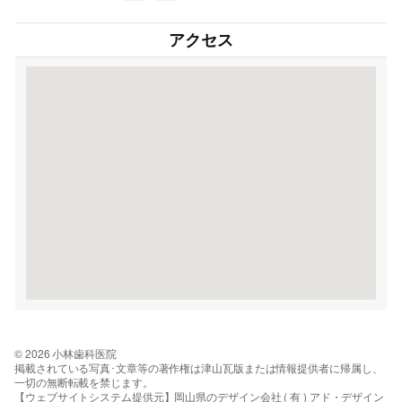
アクセス
© 2026 小林歯科医院
掲載されている写真･文章等の著作権は津山瓦版または情報提供者に帰属し、
一切の無断転載を禁じます。
【ウェブサイトシステム提供元】岡山県のデザイン会社 ( 有 ) アド・デザイン