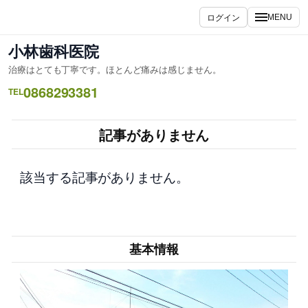
内
ログイン
MENU
容
を
小林歯科医院
ス
治療はとても丁寧です。ほとんど痛みは感じません。
キ
0868293381
ッ
TEL
プ
記事がありません
該当する記事がありません。
基本情報