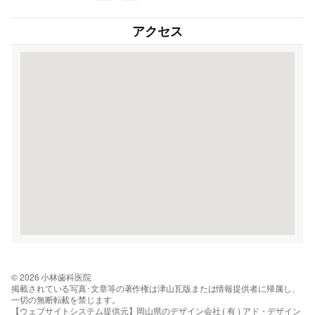
アクセス
© 2026 小林歯科医院
掲載されている写真･文章等の著作権は津山瓦版または情報提供者に帰属し、
一切の無断転載を禁じます。
【ウェブサイトシステム提供元】岡山県のデザイン会社 ( 有 ) アド・デザイン