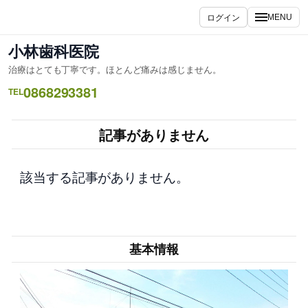
内
ログイン
MENU
容
を
小林歯科医院
ス
治療はとても丁寧です。ほとんど痛みは感じません。
キ
0868293381
ッ
TEL
プ
記事がありません
該当する記事がありません。
基本情報