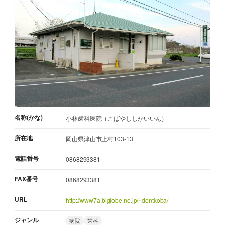
名称(かな)
小林歯科医院（こばやししかいいん）
所在地
岡山県津山市上村103-13
電話番号
0868293381
FAX番号
0868293381
URL
http://www7a.biglobe.ne.jp/~dentkoba/
ジャンル
病院
歯科