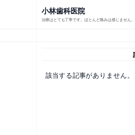
内
小林歯科医院
容
治療はとても丁寧です。ほとんど痛みは感じません。
を
ス
キ
ッ
プ
該当する記事がありません。