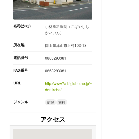
名称(かな)
小林歯科医院（こばやしし
かいいん）
所在地
岡山県津山市上村103-13
電話番号
0868293381
FAX番号
0868293381
URL
http://www7a.biglobe.ne.jp/~
dentkoba/
ジャンル
病院
歯科
アクセス