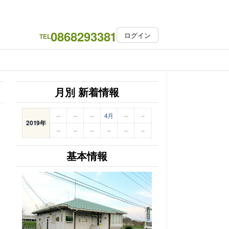
0868293381
ログイン
TEL
月別 新着情報
–
–
–
4月
–
–
2019年
–
–
–
–
–
–
基本情報